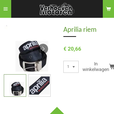
Ga
direct
naar
de
Aprilia riem
hoofdinhoud
€ 20,66
In
winkelwagen