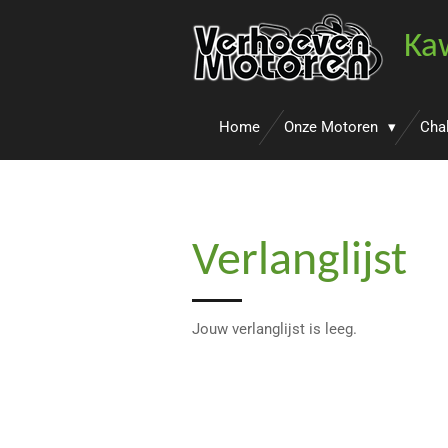
Ga
Ka
direct
naar
de
hoofdinhoud
Home
Onze Motoren
Cha
Verlanglijst
Jouw verlanglijst is leeg.