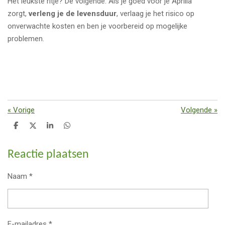
Het leukste ritje? De volgende. Als je goed voor je Aprilia
zorgt,
verleng je de levensduur
, verlaag je het risico op
onverwachte kosten en ben je voorbereid op mogelijke
problemen.
«
Vorige
Volgende
»
D
D
S
D
e
e
h
e
l
e
a
l
e
l
r
e
Reactie plaatsen
n
e
n
Naam *
E-mailadres *