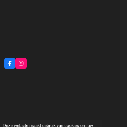
F
I
a
n
c
s
e
t
b
a
o
g
o
r
k
a
m
Deze website maakt gebruik van cookies om uw